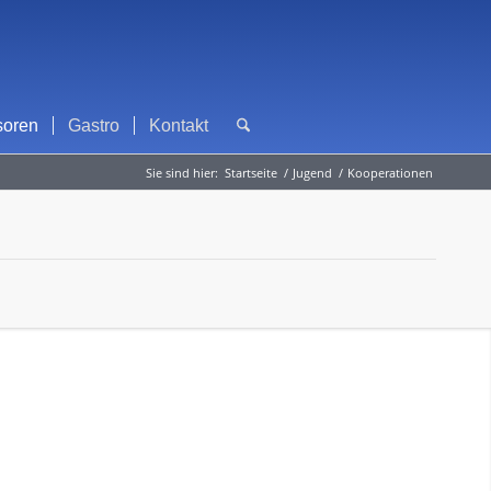
soren
Gastro
Kontakt
Sie sind hier:
Startseite
/
Jugend
/
Kooperationen