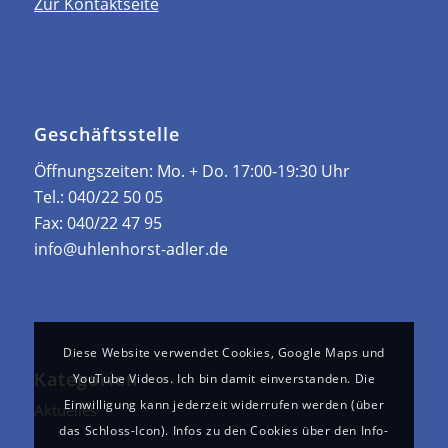
Zur Kontaktseite
Geschäftsstelle
Öffnungszeiten: ­Mo. + Do. 17:00-19:30 Uhr
Tel.:
040/22 50 05
Fax:
040/22 47 95
info@uhlenhorst-adler.de
Diese Website verwendet Cookies, Google Maps und
Kategorien
YouTube Videos. Ich bin damit einverstanden. Die
Einwilligung kann jederzeit widerrufen werden (über
Aktuelles
das Schloss-Icon). Infos zu den Cookies über den Info-