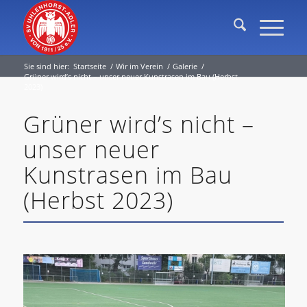
Sie sind hier:
Startseite
/
Wir im Verein
/
Galerie
/
Grüner wird’s nicht – unser neuer Kunstrasen im Bau (Herbst
2023)
Grüner wird’s nicht –
unser neuer
Kunstrasen im Bau
(Herbst 2023)