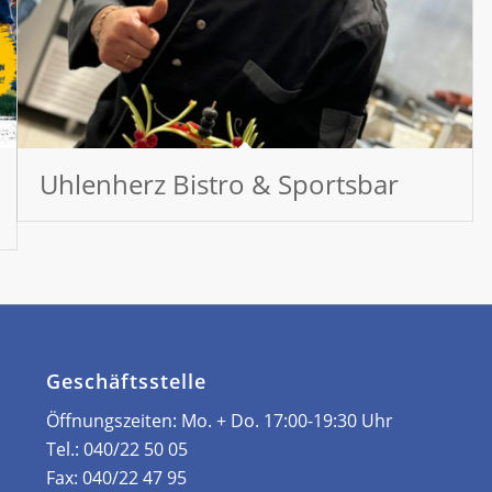
Uhlenherz Bistro & Sportsbar
Geschäftsstelle
Öffnungszeiten: ­Mo. + Do. 17:00-19:30 Uhr
Tel.:
040/22 50 05
Fax:
040/22 47 95