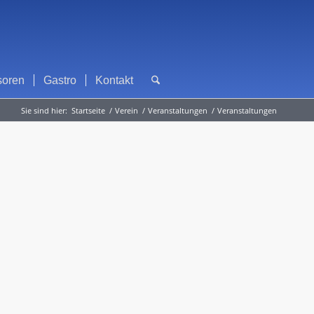
soren
Gastro
Kontakt
Sie sind hier:
Startseite
/
Verein
/
Veranstaltungen
/
Veranstaltungen