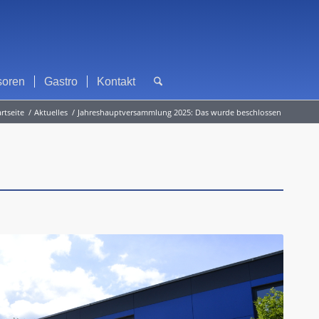
soren
Gastro
Kontakt
artseite
/
Aktuelles
/
Jahreshauptversammlung 2025: Das wurde beschlossen