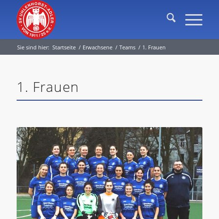
Sie sind hier:
Startseite
/
Erwachsene
/
Teams
/
1. Frauen
1. Frauen